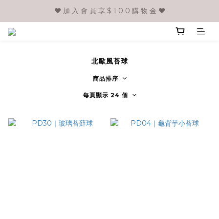
❤️ 加 入 會 員 享 $ 1 0 0 購 物 金 ❤️
北歐風苔球
商品排序
每頁顯示 24 個