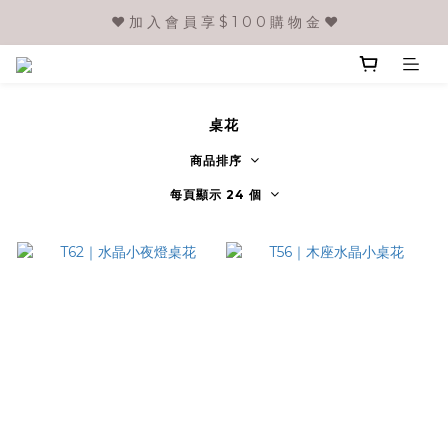
❤️ 加 入 會 員 享 $ 1 0 0 購 物 金 ❤️
桌花
商品排序
每頁顯示 24 個