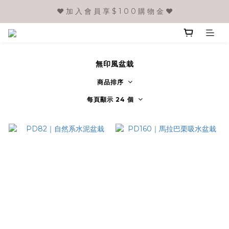
❤️ 加 入 會 員 享 $ 1 0 0 購 物 金 ❤️
無印風盆栽
商品排序
每頁顯示 24 個