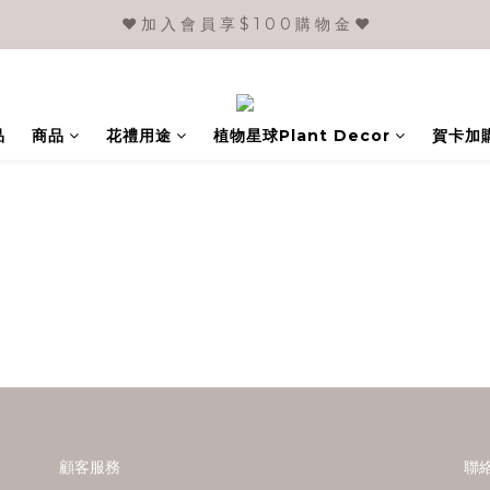
❤️ 加 入 會 員 享 $ 1 0 0 購 物 金 ❤️
品
商品
花禮用途
植物星球Plant Decor
賀卡加
顧客服務
聯