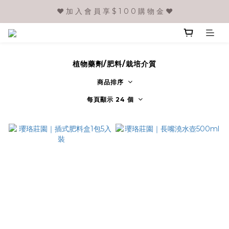
❤️ 加 入 會 員 享 $ 1 0 0 購 物 金 ❤️
植物藥劑/肥料/栽培介質
商品排序
每頁顯示 24 個