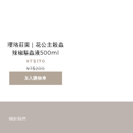
瓔珞莊園｜花公主殺蟲
辣椒驅蟲液500ml
NT$170
NT$200
加入購物車
關於我們