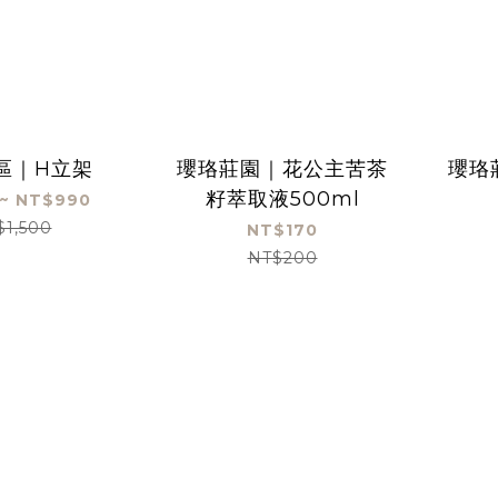
區｜H立架
瓔珞莊園｜花公主苦茶
瓔珞
籽萃取液500ml
~ NT$990
$1,500
NT$170
NT$200