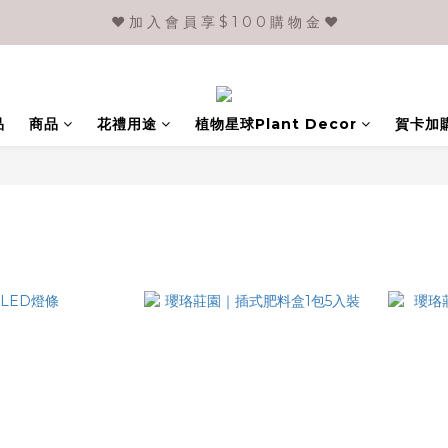
❤️ 加 入 會 員 享 $ 1 0 0 購 物 金 ❤️
品
商品
花禮用途
植物星球Plant Decor
賀卡加