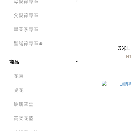
母親節專區
父親節專區
畢業季專區
聖誕節專區🎄
3米
N
商品
花束
桌花
玻璃罩盅
高架花籃