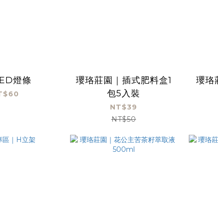
LED燈條
瓔珞莊園｜插式肥料盒1
瓔珞
包5入裝
T$60
NT$39
NT$50