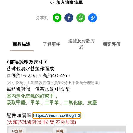
加入追蹤清單
分享到
送貨及付款方
商品描述
了解更多
顧客評價
式
/ 商品說明及尺寸 /
苔球包裹水苔製作而成
直徑約18-20c
m 高約40-45m
(尺寸皆為手工測量
誤差值正負3公分上下皆為合理範圍)
每組皆附贈一個蓄水盤+H立架
室內淨化空氣的好幫手，
吸取甲醛、甲苯、二甲苯、二氧化碳、灰塵
:
https://reurl.cc/Gkg1r3
配件加購區
(大顆苔球皆附贈H立架 不需加購)