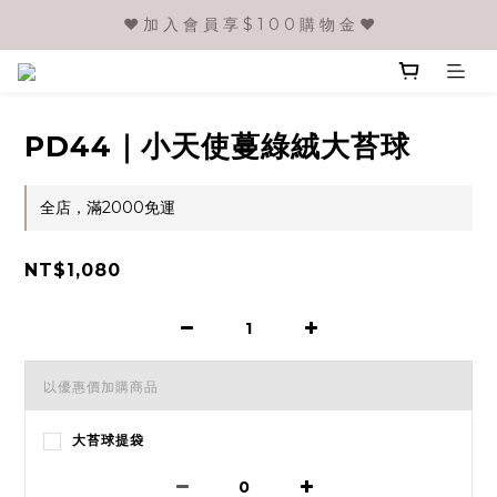
❤️ 加 入 會 員 享 $ 1 0 0 購 物 金 ❤️
PD44｜小天使蔓綠絨大苔球
全店，滿2000免運
NT$1,080
以優惠價加購商品
大苔球提袋