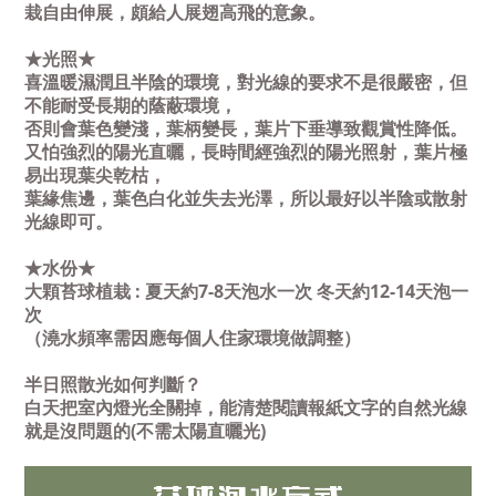
栽自由伸展，頗給人展翅高飛的意象。
★光照★
喜溫暖濕潤且半陰的環境，對光線的要求不是很嚴密，但
不能耐受長期的蔭蔽環境，
否則會葉色變淺，葉柄變長，葉片下垂導致觀賞性降低。
又怕強烈的陽光直曬，長時間經強烈的陽光照射，葉片極
易出現葉尖乾枯，
葉緣焦邊，
葉色白化並失去光澤，所以最好以半陰或散射
光線即可。
★水份★
大顆苔球植栽 : 夏天約7-8天泡水一次 冬天約12-14天泡一
次
（澆水頻率需因應每個人住家環境做調整）
半日照散光如何判斷？
白天把室內燈光全關掉，能清楚閱讀報紙文字的自然光線
就是沒問題的(不需太陽直曬光)