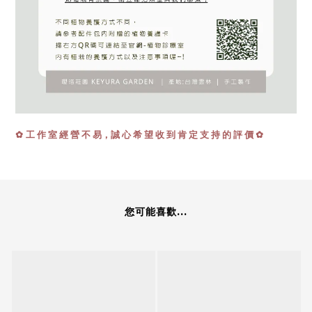
工 作 室 經 營 不 易，誠 心 希 望 收 到 肯 定 支 持 的 評 價 ✿
✿
您可能喜歡...