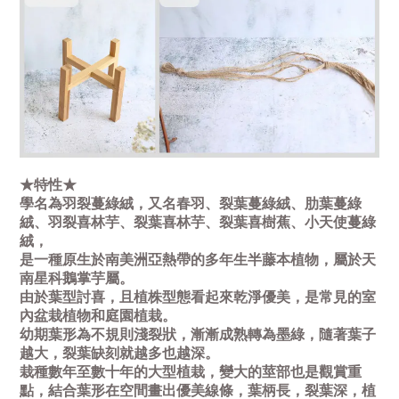
★特性★
學名為羽裂蔓綠絨，又名春羽、裂葉蔓綠絨、肋葉蔓綠
絨、羽裂喜林芋、裂葉喜林芋、裂葉喜樹蕉、小天使蔓綠
絨，
是一種原生於南美洲亞熱帶的多年生半藤本植物，屬於天
南星科鵝掌芋屬。
由於葉型討喜，且植株型態看起來乾淨優美，是常見的室
內盆栽植物和庭園植栽。
幼期葉形為不規則淺裂狀，漸漸成熟轉為墨綠，隨著葉子
越大，裂葉缺刻就越多也越深。
栽種數年至數十年的大型植栽，變大的莖部也是觀賞重
點，結合葉形在空間畫出優美線條，葉柄長，裂葉深，植