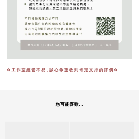
工 作 室 經 營 不 易，誠 心 希 望 收 到 肯 定 支 持 的 評 價 ✿
✿
您可能喜歡...