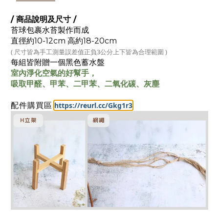
/ 商品說明及尺寸 /
苔球包裹水苔製作而成
直徑約10-12c
m 高約18-20cm
( 尺寸皆為手工測量
誤差值正負3公分上下皆為合理範圍
)
每組皆附贈一個黑色蓄水盤
室內淨化空氣的好幫手，
吸取甲醛、甲苯、二甲苯、二氧化碳、灰塵
:
https://reurl.cc/Gkg1r3
配件購買區