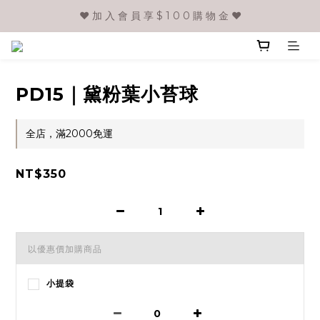
❤️ 加 入 會 員 享 $ 1 0 0 購 物 金 ❤️
PD15｜黛粉葉小苔球
全店，滿2000免運
NT$350
以優惠價加購商品
小提袋