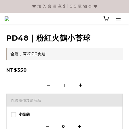
❤️ 加 入 會 員 享 $ 1 0 0 購 物 金 ❤️
PD48｜粉紅火鶴小苔球
全店，滿2000免運
NT$350
以優惠價加購商品
小提袋