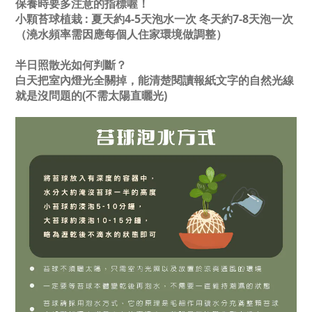
保養時要多注意的指標喔！
小顆苔球植栽 : 夏天約4-5天泡水一次 冬天約7-8天泡一次
（澆水頻率需因應每個人住家環境做調整）
半日照散光如何判斷？
白天把室內燈光全關掉，能清楚閱讀報紙文字的自然光線
就是沒問題的(不需太陽直曬光)