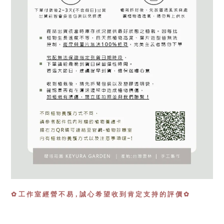
工 作 室 經 營 不 易，誠 心 希 望 收 到 肯 定 支 持 的 評 價 ✿
✿