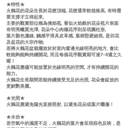
★特性★
火鶴花的花朵生長於花梗頂端, 花梗通常較植株高, 有時需
要支撐才立得起來,
主要的觀賞部位稱為佛焰苞, 看似火焰般的花朵苞片表面
有明亮蠟質光澤, 花朵中心肉穗花序則呈現圓柱形,
葉片顏色濃綠, 觸感平滑具皮革感, 葉柄堅硬細長, 是切花
及盆花的大宗作物;
若將火鶴花盆栽擺放於於室內窗邊光線明亮的地方, 會比
較能夠能夠持續開花, 而且每個花序觀賞期可達7~8週之久
喔！
火鶴花應儘可能放置於光線明亮的空間, 才有持續開花的
能力。
火鶴花生長期間若能持續接受充足的光照, 花朵會綻放的
更鮮艷美麗。
★光照★
火鶴花應避免陽光直接照射, 以避免花朵或葉片曬傷！
★水份★
若空氣中的濕度不足，火鶴花的葉片會呈現棕色反映，是