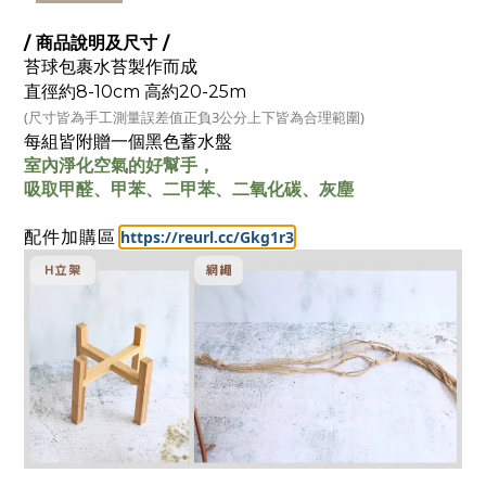
/ 商品說明及尺寸 /
苔球包裹水苔製作而成
直徑約8-10c
m 高約20-25m
(尺寸皆為手工測量
誤差值正負3公分上下皆為合理範圍)
每組皆附贈一個黑色蓄水盤
室內淨化空氣的好幫手，
吸取甲醛、甲苯、二甲苯、二氧化碳、灰塵
:
https://reurl.cc/Gkg1r3
配件加購區