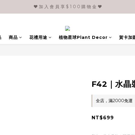
❤️ 加 入 會 員 享 $ 1 0 0 購 物 金 ❤️
品
商品
花禮用途
植物星球Plant Decor
賀卡加
F42｜水晶
全店，滿2000免運
NT$699