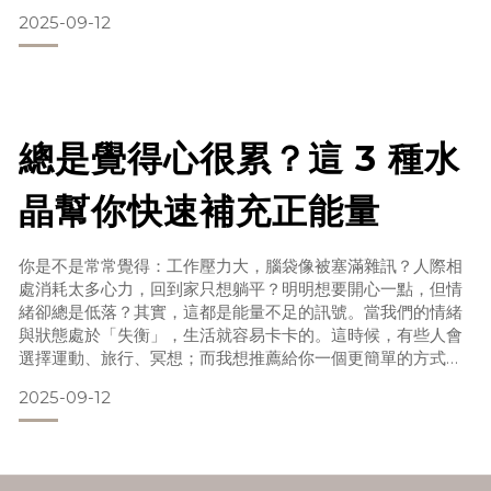
們的生活裡。這就是「吸引力法則」與「水晶」結合的祕密。
2025-09-12
今天就要分享一個超簡單的 水晶許願儀式，讓你的夢想有一個
安全的能量容器，幫助它一步步靠近你。為什麼要用水晶來許
願？水晶是一種大自然的結晶，蘊含穩定且持久的能量。
每一種水晶都有不同的能量頻率：粉水晶：愛與人際關係黃水
晶：財富與自信紫水晶：直覺與平靜白水晶：
總是覺得心很累？這 3 種水
晶幫你快速補充正能量
你是不是常常覺得：工作壓力大，腦袋像被塞滿雜訊？人際相
處消耗太多心力，回到家只想躺平？明明想要開心一點，但情
緒卻總是低落？其實，這都是能量不足的訊號。當我們的情緒
與狀態處於「失衡」，生活就容易卡卡的。這時候，有些人會
選擇運動、旅行、冥想；而我想推薦給你一個更簡單的方式
——水晶療癒。今天要分享給你 3 種最適合快速補充正能量的
2025-09-12
水晶，讓你隨時都能 Reset 自己！ 1. 粉水晶（Rose
Quartz）：療癒心靈、重拾溫柔粉水晶被稱為「愛的水晶」，
能幫助我們打開心輪，療癒受傷的情感。