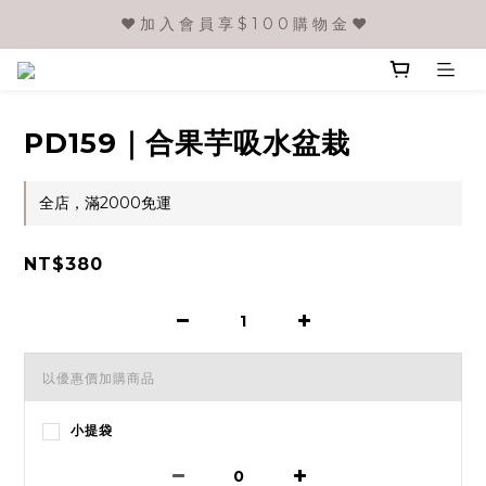
❤️ 加 入 會 員 享 $ 1 0 0 購 物 金 ❤️
PD159｜合果芋吸水盆栽
全店，滿2000免運
NT$380
以優惠價加購商品
小提袋