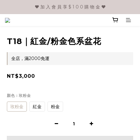
❤️ 加 入 會 員 享 $ 1 0 0 購 物 金 ❤️
T18｜紅金/粉金色系盆花
全店，滿2000免運
NT$3,000
顏色
: 玫粉金
玫粉金
紅金
粉金