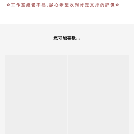
✿
✿
工 作 室 經 營 不 易，誠 心 希 望 收 到 肯 定 支 持 的 評 價
您可能喜歡...