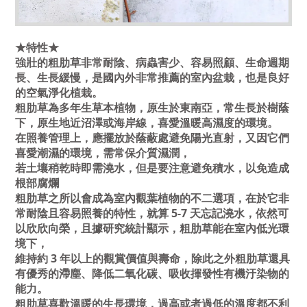
★特性★
強壯的粗肋草非常耐陰、病蟲害少、容易照顧、生命週期
長、生長緩慢，是國內外非常推薦的室內盆栽，也是良好
的空氣淨化植栽。
粗肋草為多年生草本植物，原生於東南亞，常生長於樹蔭
下，原生地近沼澤或海岸線，喜愛溫暖高濕度的環境。
在照養管理上，應擺放於蔭蔽處避免陽光直射，又因它們
喜愛潮濕的環境，需常保介質濕潤，
若土壤稍乾時即需澆水，
但是要注意避免積水，以免造成
根部腐爛
粗肋草之所以會成為室內觀葉植物的不二選項，在於它非
常耐陰且容易照養的特性，就算 5-7 天忘記澆水，依然可
以欣欣向榮，且據研究統計顯示，粗肋草能在室內低光環
境下，
維持約 3 年以上的觀賞價值與壽命，除此之外粗肋草還具
有優秀的滯塵、降低二氧化碳、吸收揮發性有機汙染物的
能力。
粗肋草喜歡溫暖的生長環境，過高或者過低的溫度都不利