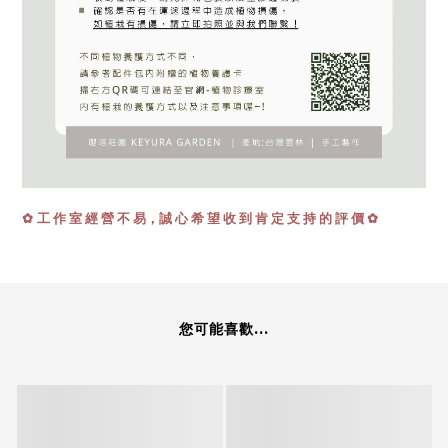
工 作 室 經 營 不 易，誠 心 希 望 收 到 肯 定 支 持 的 評 價 ✿
✿
您可能喜歡...