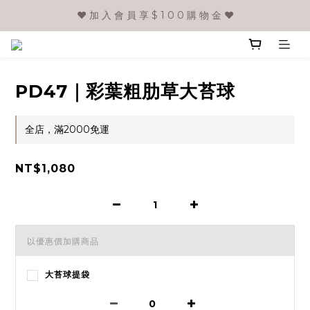
❤️ 加 入 會 員 享 $ 1 0 0 購 物 金 ❤️
PD47｜彩葉粗肋草大苔球
全店，滿2000免運
NT$1,080
以優惠價加購商品
大苔球提袋