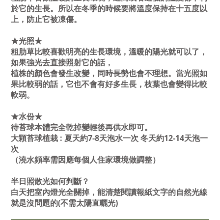
於它的生長。所以在冬季的時候要將溫度保持在十五度以
上，防止它被凍傷。
★光照★
粗肋草比較喜歡明亮的生長環境，溫暖的陽光就可以了，
如果強光去直接照射它的話，
植株的顏色會發生改變，同時長勢也會不理想。當光照如
果比較弱的話，它也不會有好多生長，枝葉也會變得比較
軟弱。
★水份★
待苔球本體完全乾掉變輕後再供水即可。
大顆苔球植栽 : 夏天約7-8天泡水一次 冬天約12-14天泡一
次
（澆水頻率需因應每個人住家環境做調整）
半日照散光如何判斷？
白天把室內燈光全關掉，能清楚閱讀報紙文字的自然光線
就是沒問題的(不需太陽直曬光)