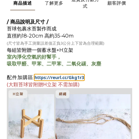
商品描述
了解更多
顧客評價
式
/ 商品說明及尺寸 /
苔球包裹水苔製作而成
直徑約18-20c
m 高約35-40m
(尺寸皆為手工測量
誤差值正負3公分上下皆為合理範圍)
每組皆附贈一個蓄水盤+H立架
室內淨化空氣的好幫手，
吸取甲醛、甲苯、二甲苯、二氧化碳、灰塵
:
https://reurl.cc/Gkg1r3
配件加購區
(大顆苔球皆附贈H立架 不需加購)