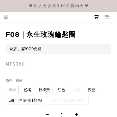
❤️ 加 入 會 員 享 $ 1 0 0 購 物 金 ❤️
F08｜永生玫瑰鑰匙圈
全店，滿2000免運
NT$380
顏色
: 裸粉
裸粉
粉橘
檸檬黃
紅色
灰藍
深藍
5組(下單請備註顏色)
10組(下單請備註顏色)