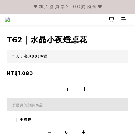
❤️ 加 入 會 員 享 $ 1 0 0 購 物 金 ❤️
T62｜水晶小夜燈桌花
全店，滿2000免運
NT$1,080
以優惠價加購商品
小提袋