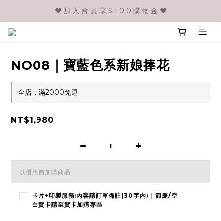
❤️ 加 入 會 員 享 $ 1 0 0 購 物 金 ❤️
NO08｜寶藍色系新娘捧花
全店，滿2000免運
NT$1,980
以優惠價加購商品
卡片+印製服務:內容請訂單備註(30字內)｜節慶/空
白賀卡請至賀卡加購專區