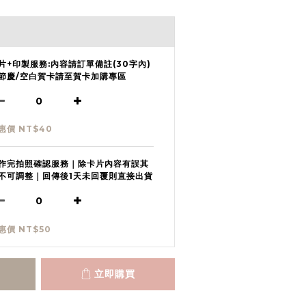
片+印製服務:內容請訂單備註(30字內)
節慶/空白賀卡請至賀卡加購專區
惠價 NT$40
作完拍照確認服務｜除卡片內容有誤其
不可調整｜回傳後1天未回覆則直接出貨
惠價 NT$50
立即購買