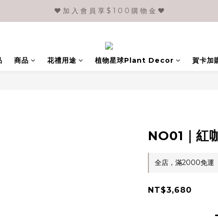
❤️ 加 入 會 員 享 $ 1 0 0 購 物 金 ❤️
品
商品
花禮用途
植物星球Plant Decor
賀卡加
NO01｜
全店，滿2000免運
NT$3,680