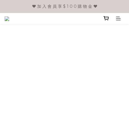
❤️ 加 入 會 員 享 $ 1 0 0 購 物 金 ❤️