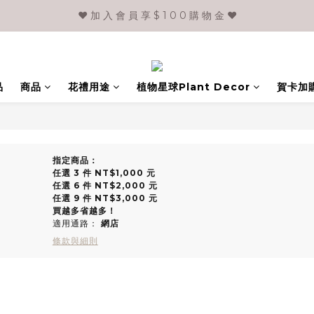
❤️ 加 入 會 員 享 $ 1 0 0 購 物 金 ❤️
品
商品
花禮用途
植物星球Plant Decor
賀卡加
指定商品：
任選 3 件 NT$1,000 元
任選 6 件 NT$2,000 元
任選 9 件 NT$3,000 元
買越多省越多！
適用通路：
網店
條款與細則