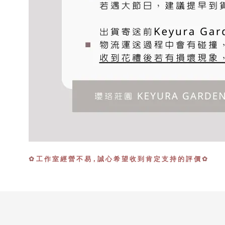
工 作 室 經 營 不 易，誠 心 希 望 收 到 肯 定 支 持 的 評 價
✿
✿