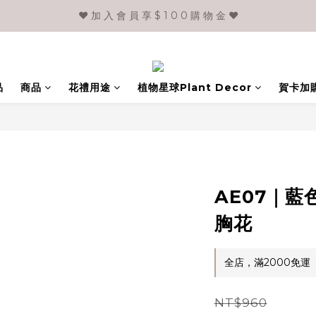
❤️ 加 入 會 員 享 $ 1 0 0 購 物 金 ❤️
品
商品
花禮用途
植物星球Plant Decor
賀卡加
AE07｜
胸花
全店，滿2000免運
NT$960