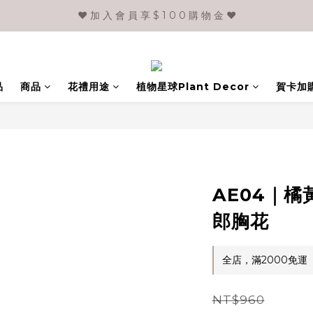
❤️ 加 入 會 員 享 $ 1 0 0 購 物 金 ❤️
品
商品
花禮用途
植物星球Plant Decor
賀卡加
AE04｜
郎胸花
全店，滿2000免運
NT$960