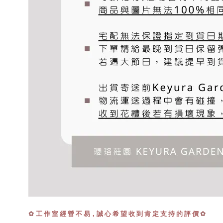
✿
工 作 室 經 營 不 易，誠 心 希 望 收 到 肯 定 支 持 的 評 價
✿