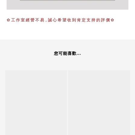
✿
工 作 室 經 營 不 易，誠 心 希 望 收 到 肯 定 支 持 的 評 價
✿
您可能喜歡...