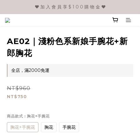
❤️ 加 入 會 員 享 $ 1 0 0 購 物 金 ❤️
AE02｜淺粉色系新娘手腕花+新
郎胸花
全店，滿2000免運
NT$960
NT$750
商品款式
: 胸花+手腕花
胸花+手腕花
胸花
手腕花