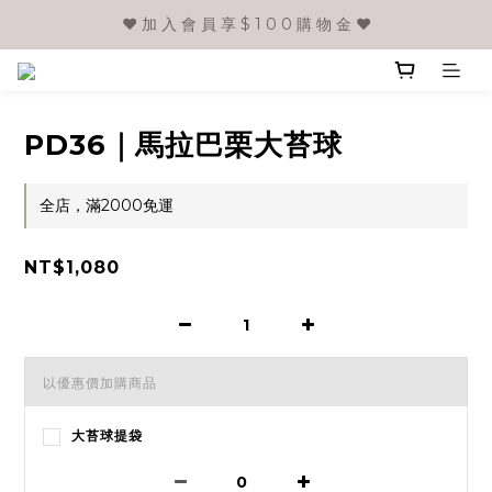
❤️ 加 入 會 員 享 $ 1 0 0 購 物 金 ❤️
PD36｜馬拉巴栗大苔球
全店，滿2000免運
NT$1,080
以優惠價加購商品
大苔球提袋