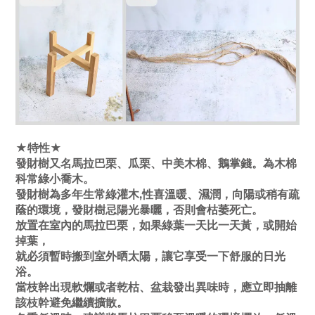
★特性★
發財樹又名馬拉巴栗、瓜栗、中美木棉、鵝掌錢。為木棉
科常綠小喬木。
發財樹為多年生常綠灌木,性喜溫暖、濕潤，向陽或稍有疏
蔭的環境，發財樹忌陽光暴曬，否則會枯萎死亡。
放置在室內的馬拉巴栗，如果綠葉一天比一天黃，或開始
掉葉，
就必須暫時搬到室外晒太陽，讓它享受一下舒服的日光
浴。
當枝幹出現軟爛或者乾枯、盆栽發出異味時，應立即抽離
該枝幹避免繼續擴散。