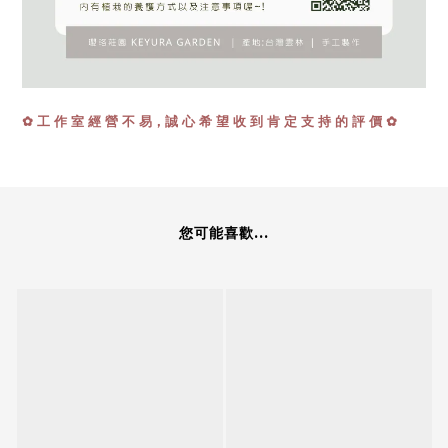
✿
工 作 室 經 營 不 易，誠 心 希 望 收 到 肯 定 支 持 的 評 價 ✿
您可能喜歡...