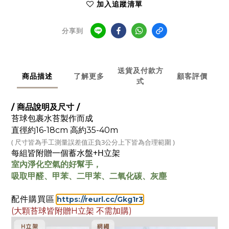
加入追蹤清單
分享到
送貨及付款方
商品描述
了解更多
顧客評價
式
/ 商品說明及尺寸 /
苔球包裹水苔製作而成
直徑約16-18c
m 高約35-40m
( 尺寸皆為手工測量
誤差值正負3公分上下皆為合理範圍
)
每組皆附贈一個
蓄水盤+
H立架
室內淨化空氣的好幫手，
吸取甲醛、甲苯、二甲苯、二氧化碳、灰塵
配件購買區
:
https://reurl.cc/Gkg1r3
(大顆苔球皆附贈H立架 不需加購)