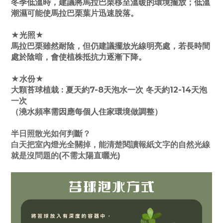
冬季低溫時，建議將馬拉巴栗移至溫暖的環境擺放；低溫
潮濕可能使馬拉巴栗葉片迅速脫落。
★光照★
馬拉巴栗雖然耐陰，但仍建議擺放光線明亮處，若長時間
處於陰暗，會使植株抵抗力逐漸下降。
★水份★
大顆苔球植栽 : 夏天約7-8天泡水一次 冬天約12-14天泡
一次
（澆水頻率需因應每個人住家環境做調整）
半日照散光如何判斷？
白天把室內燈光全關掉，能清楚閱讀報紙文字的自然光線
就是沒問題的(不需太陽直曬光)