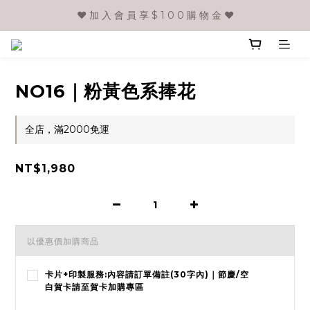
❤️ 加 入 會 員 享 $ 1 0 0 購 物 金 ❤️
NO16｜粉黃色系捧花
全店，滿2000免運
NT$1,980
以優惠價加購商品
卡片+印製服務:內容請訂單備註(30字內)｜節慶/空
白賀卡請至賀卡加購專區