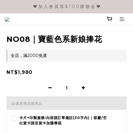
❤️ 加 入 會 員 享 $ 1 0 0 購 物 金 ❤️
NO08｜寶藍色系新娘捧花
全店，滿2000免運
NT$1,980
以優惠價加購商品
卡片+印製服務:內容請訂單備註(30字內)｜節慶/空
白賀卡請至賀卡加購專區