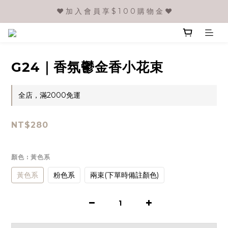
❤️ 加 入 會 員 享 $ 1 0 0 購 物 金 ❤️
G24｜香氛鬱金香小花束
全店，滿2000免運
NT$280
顏色
: 黃色系
黃色系
粉色系
兩束(下單時備註顏色)