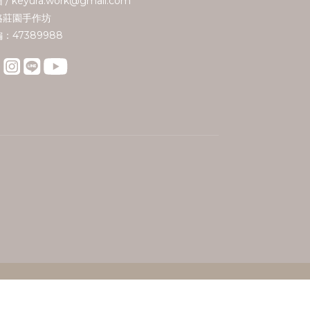
 / keyura.work@gmail.com
珞莊園手作坊
：47389988