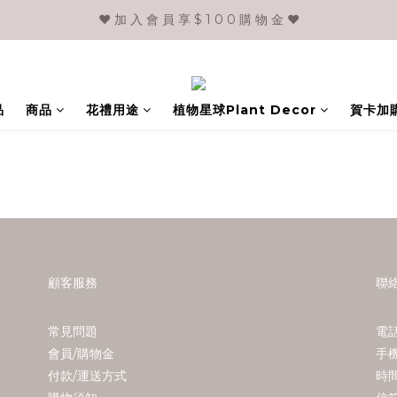
❤️ 加 入 會 員 享 $ 1 0 0 購 物 金 ❤️
品
商品
花禮用途
植物星球Plant Decor
賀卡加
顧客服務
聯
常見問題
電話
會員/購物金
手機
付款/運送方式
時間 