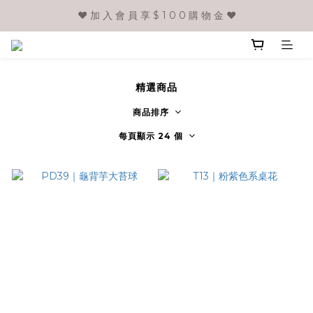
❤️ 加 入 會 員 享 $ 1 0 0 購 物 金 ❤️
精選商品
商品排序
每頁顯示 24 個