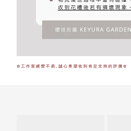
✿
✿
工 作 室 經 營 不 易，誠 心 希 望 收 到 肯 定 支 持 的 評 價