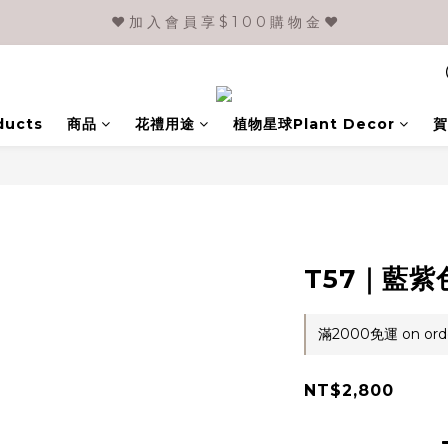
❤️ 加 入 會 員 享 $ 1 0 0 購 物 金 ❤️
ducts
商品
花禮用途
植物星球Plant Decor
賀
T57｜藍紫
滿2000免運 on ord
NT$2,800