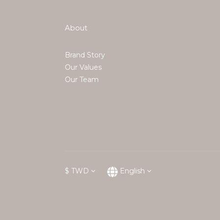
About
Brand Story
Our Values
Our Team
$
TWD
English