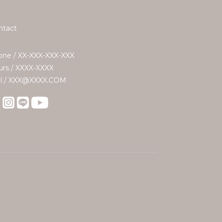
ntact
ne / XX-XXX-XXX-XXX
rs / XXXX-XXXX
il / XXX@XXXX.COM