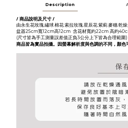
Description
/ 商品說明及尺寸 /
由
永生花玫瑰.繡球.棉花.索拉玫瑰.星辰花.紫薊.麥穗.乾
盆器25cm寬12cm高12cm 含花材寬約22cm 高約40
(尺寸皆為手工測量
誤差值正負3公分上下皆為合理範圍)
商品皆為實品拍攝。因螢幕解析度與色調的不同，顏色