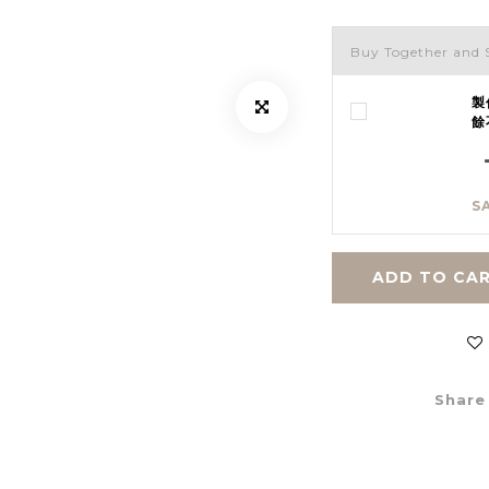
Buy Together and 
製
餘
S
ADD TO CA
Share