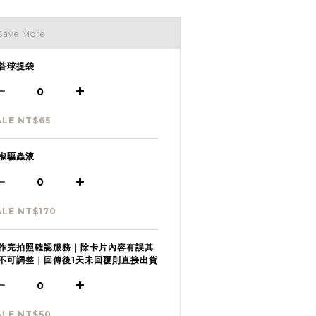
Save More
苔球提袋
ALE NT$65
椒驅蟲液
ALE NT$170
作完拍照確認服務｜除卡片內容有誤其
不可調整｜回傳後1天未回覆則直接出貨
ALE NT$50