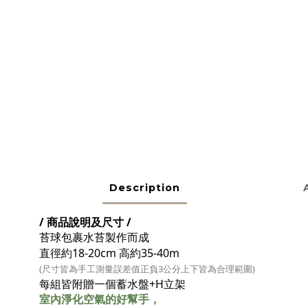
Description
/ 商品說明及尺寸 /
苔球包裹水苔製作而成
直徑約18-20c
m 高約35-40m
(尺寸皆為手工測量
誤差值正負3公分上下皆為合理範圍)
每組皆附贈一個蓄水盤+H立架
室內淨化空氣的好幫手，