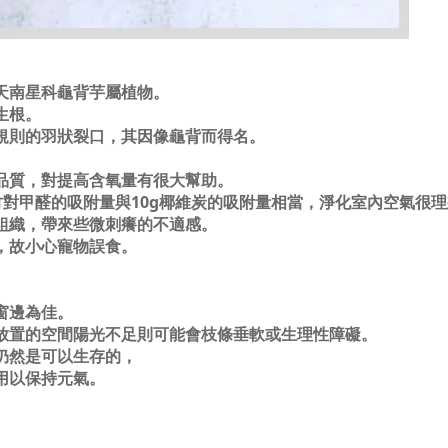
天南星科龜背芋屬植物。
生根。
規則的羽狀裂口，其因像龜背而得名。
品質，對提高含氧量有很大幫助。
竹對甲醛的吸附量與10g椰維炭的吸附量相當，淨化室內空氣很
組織，帶來些微刺癢的不適感。
，故小心寵物誤食。
窗邊為佳。
放置的空間陽光不足則可能會枝條垂軟或生理性障礙。
仍然是可以生存的，
用以保持元氣。