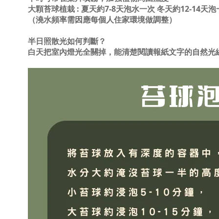
大顆苔球植栽 : 夏天約7-8天泡水一次 冬天約12-14天
（澆水頻率需因應每個人住家環境做調整）
半日照散光如何判斷？
白天把室內燈光全關掉，能清楚閱讀報紙文字的自然光線