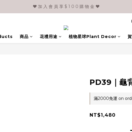
❤️ 加 入 會 員 享 $ 1 0 0 購 物 金 ❤️
ducts
商品
花禮用途
植物星球Plant Decor
賀
PD39｜龜
滿2000免運 on ord
NT$1,480