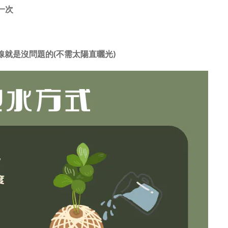
泡一次
就是沒問題的(不需太陽直曬光)