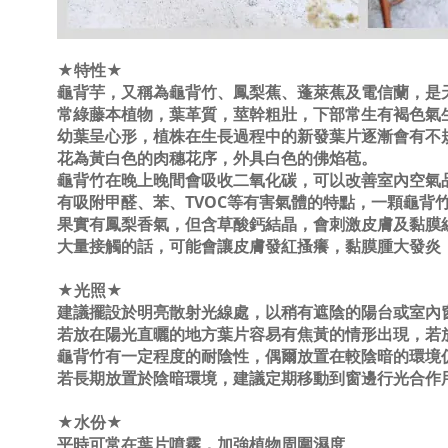
★特性★
龜背芋，又稱為龜背竹、鳳梨蕉、蓬萊蕉及電信蘭，是
常綠藤本植物，葉革質，莖幹粗壯，下部常生有褐色氣
幼葉呈心形，植株在生長過程中的新發葉片逐漸會有不
花為黃白色的肉穗花序，外具白色的佛焰苞。
龜背竹在晚上晚間會吸收二氧化碳，可以改善室內空氣
有吸附甲醛、苯、TVOC等有害氣體的特點，一顆龜背
果實有鳳梨香氣，但含草酸鈣結晶，會刺激皮膚及黏膜
大量接觸的話，可能會讓皮膚發紅搔癢，黏膜腫大發炎
★光照★
建議擺設於明亮散射光線處，以稍有遮陰的陽台或室內
若放在陽光直曬的地方葉片容易有焦黃的情形出現，若
龜背竹有一定程度的耐陰性，偶爾放置在較陰暗的環境
若長期放置於陰暗環境，建議定期移動到窗邊行光合作
★水份★
平時可常在葉片噴霧，加強植物周圍濕度