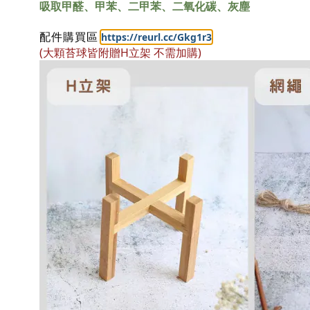
吸取甲醛、甲苯、二甲苯、二氧化碳、灰塵
:
https://reurl.cc/Gkg1r3
配件購買區
(大顆苔球皆附贈H立架 不需加購)