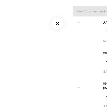
Buy Together and 
大
S
辣
S
製
餘
S