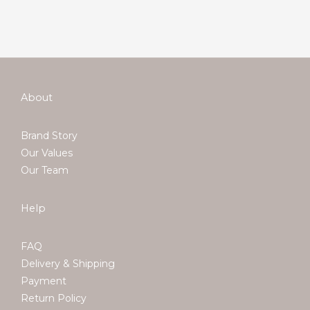
About
Brand Story
Our Values
Our Team
Help
FAQ
Delivery & Shipping
Payment
Return Policy