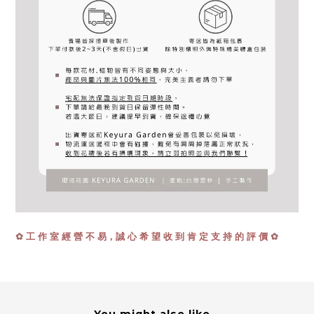
✿
✿
工 作 室 經 營 不 易，誠 心 希 望 收 到 肯 定 支 持 的 評 價