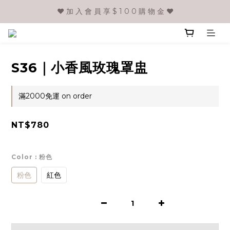
❤️ 加 入 會 員 享 $ 1 0 0 購 物 金 ❤️
S36｜小香風玫瑰罩盅
滿2000免運 on order
NT$780
Color
: 粉色
粉色
紅色