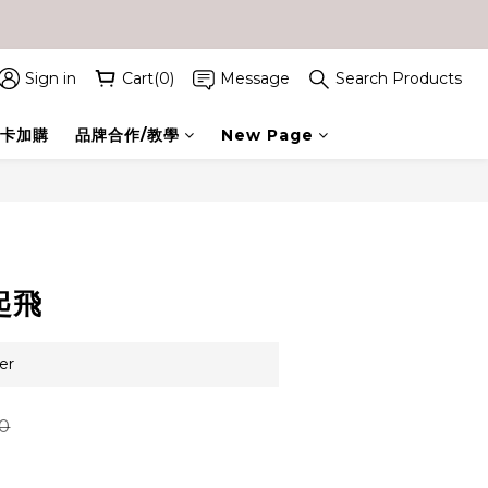
Sign in
Cart(0)
Message
Search Products
卡加購
品牌合作/教學
New Page
BUY NOW
起飛
er
0