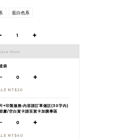
系
藍白色系
Save More
提袋
ALE NT$20
片+印製服務:內容請訂單備註(30字內)
節慶/空白賀卡請至賀卡加購專區
ALE NT$40