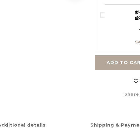
製
餘
S
ADD TO CA
Share
Additional details
Shipping & Payme