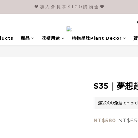
❤️ 加 入 會 員 享 $ 1 0 0 購 物 金 ❤️
ducts
商品
花禮用途
植物星球Plant Decor
賀
S35｜夢想
滿2000免運 on ord
NT$65
NT$580