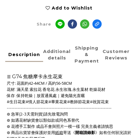
Add to Wishlist
Share
Shipping
Additional
Customer
Description
&
details
Reviews
Payment
≣
G74 焦糖摩卡永生花束
尺寸: 花面約42-44CM / 高約56-58CM
花材: 滿天星.索拉花.香皂花.永生玫瑰.永生葉材.乾燥花材
保存: 保持乾燥｜放置通風處｜避免陽光直曬
#生日花束#情人節花束#畢業花束#教師節花束#祝賀花束
--------------------------------------------------------------------
⊚ 急單(2-3天需到貨)請先致電詢問
⊚ 如遇花材缺貨會以類似款或同色系替代
⊚ 花禮手工製作 成品不會與照片一模一樣 完美主義者請慎思
⊚ 商品出貨皆會保護好並用
紙箱
寄送《
開箱請錄影
》如有任何狀況請於