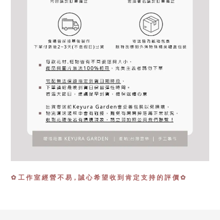
工 作 室 經 營 不 易，誠 心 希 望 收 到 肯 定 支 持 的 評 價
✿
✿