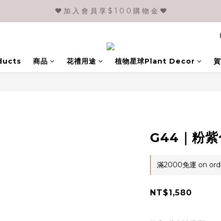
❤️ 加 入 會 員 享 $ 1 0 0 購 物 金 ❤️
ducts
商品
花禮用途
植物星球Plant Decor
賀
G44｜粉
滿2000免運 on ord
NT$1,580