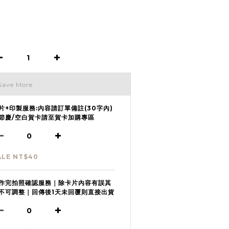
Save More
片+印製服務:內容請訂單備註(30字內)
節慶/空白賀卡請至賀卡加購專區
ALE NT$40
作完拍照確認服務｜除卡片內容有誤其
不可調整｜回傳後1天未回覆則直接出貨