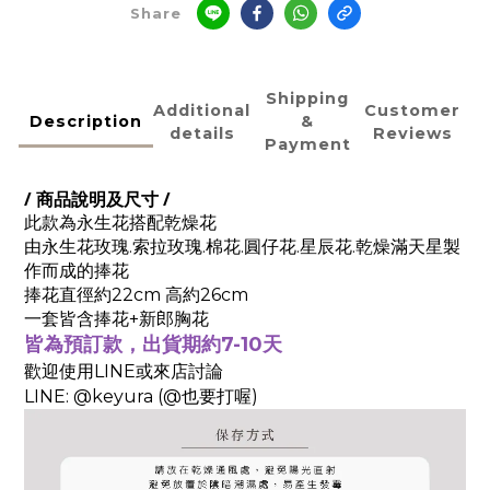
Share
Shipping
Additional
Customer
Description
&
details
Reviews
Payment
/ 商品說明及尺寸 /
此款為永生花搭配乾燥花
由永生花玫瑰.索拉玫瑰.棉花.圓仔花.星辰花.乾燥滿天星
製
作而成的捧花
捧花直徑約22
cm 高約26cm
一套皆含捧花+新郎胸花
皆為預訂款，出貨期約7-10天
歡迎使用LINE或來店討論
LINE: @keyura (@也要打喔)