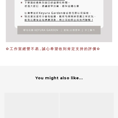
✿
工 作 室 經 營 不 易，誠 心 希 望 收 到 肯 定 支 持 的 評 價
✿
You might also like...