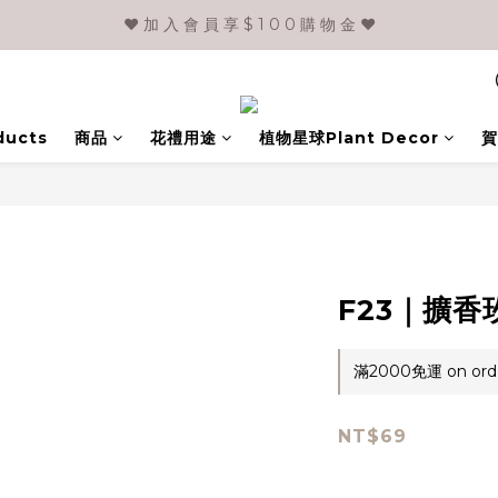
❤️ 加 入 會 員 享 $ 1 0 0 購 物 金 ❤️
ducts
商品
花禮用途
植物星球Plant Decor
賀
F23｜擴
滿2000免運 on ord
NT$69