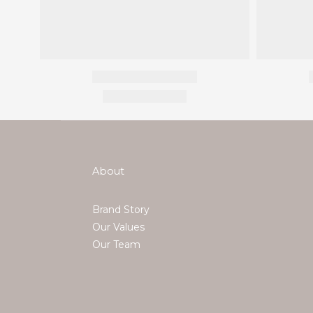
About
Brand Story
Our Values
Our Team