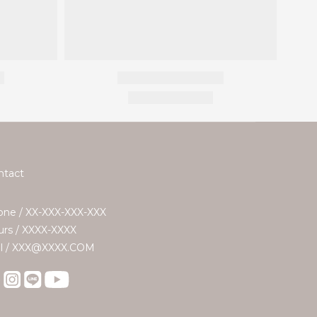
ntact
ne / XX-XXX-XXX-XXX
rs / XXXX-XXXX
il / XXX@XXXX.COM