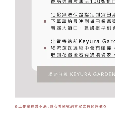
✿
工 作 室 經 營 不 易，誠 心 希 望 收 到 肯 定 支 持 的 評 價
✿