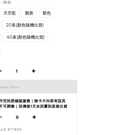
務
: 粉色
天空藍
鵝黃
紫色
20束(顏色隨機出貨)
40束(顏色隨機出貨)
Save More
作完拍照確認服務｜除卡片內容有誤其
不可調整｜回傳後1天未回覆則直接出貨
ALE NT$50