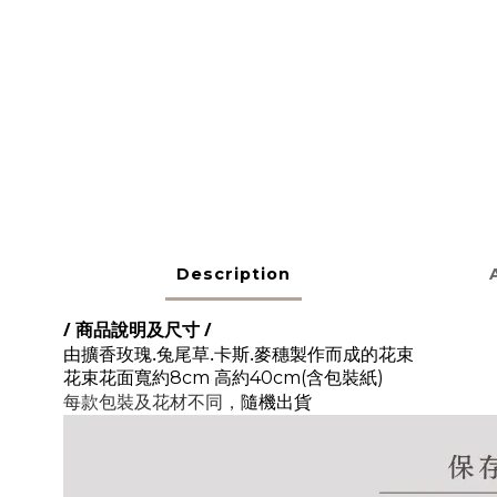
Description
/ 商品說明及尺寸 /
由擴香玫瑰.兔尾草
.卡斯.麥穗
製作而成的花束
花束花面寬約8
cm 高約40cm(含包裝紙)
每款包裝及花材不同，
隨機出貨