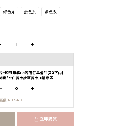
綠色系
藍色系
紫色系
片+印製服務:內容請訂單備註(30字內)
節慶/空白賀卡請至賀卡加購專區
惠價 NT$40
立即購買