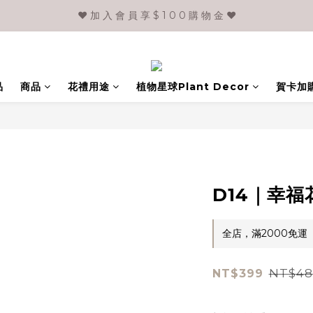
❤️ 加 入 會 員 享 $ 1 0 0 購 物 金 ❤️
品
商品
花禮用途
植物星球Plant Decor
賀卡加
D14｜幸福
全店，滿2000免運
NT$48
NT$399