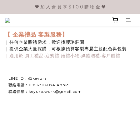
❤️ 加 入 會 員 享 $ 1 0 0 購 物 金 ❤️
【 企業禮品 客製服務】
｜任何企業贈禮需求，歡迎找瓔珞莊園
｜提供企業大量採購，可根據預算客製專屬主題配色與包裝
｜適用於:員工禮品.迎賓禮.婚禮小物.媒體贈禮.客戶贈禮
LINE ID：@keyura
聯絡電話：0956706074 Annie
聯絡信箱：keyura.work@gmail.com