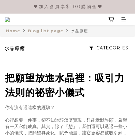
❤️ 加 入 會 員 享 $ 1 0 0 購 物 金 ❤️
Home
Blog list page
水晶療癒
CATEGORIES
水晶療癒
把願望放進水晶裡：吸引力
法則的祕密小儀式
你有沒有過這樣的經驗？
心裡想要一件事，卻不知道該怎麼實現，只能默默許願，希望
有一天它能成真。其實，除了「想」，我們還可以透過一些小
小的儀式，把願望具象化、賦予能量，讓它更容易被吸引到我