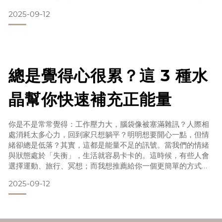
們的生活裡。這就是「吸引力法則」與「水晶」結合的祕密。
2025-09-12
今天就要分享一個超簡單的 水晶許願儀式，讓你的夢想有一個
安全的能量容器，幫助它一步步靠近你。為什麼要用水晶來許
願？水晶是一種大自然的結晶，蘊含穩定且持久的能量。
每一種水晶都有不同的能量頻率：粉水晶：愛與人際關係黃水
晶：財富與自信紫水晶：直覺與平靜白水晶：
總是覺得心很累？這 3 種水
晶幫你快速補充正能量
你是不是常常覺得：工作壓力大，腦袋像被塞滿雜訊？人際相
處消耗太多心力，回到家只想躺平？明明想要開心一點，但情
緒卻總是低落？其實，這都是能量不足的訊號。當我們的情緒
與狀態處於「失衡」，生活就容易卡卡的。這時候，有些人會
選擇運動、旅行、冥想；而我想推薦給你一個更簡單的方式
——水晶療癒。今天要分享給你 3 種最適合快速補充正能量的
2025-09-12
水晶，讓你隨時都能 Reset 自己！ 1. 粉水晶（Rose
Quartz）：療癒心靈、重拾溫柔粉水晶被稱為「愛的水晶」，
能幫助我們打開心輪，療癒受傷的情感。